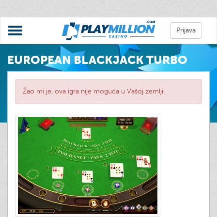
Prijava
EUROPEAN BLACKJACK TURBO
Žao mi je, ova igra nije moguća u Vašoj zemlji.