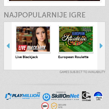
NAJPOPULARNIJE IGRE
 Hunt
Live Blackjack
European Roulette
Live
GAMES SUBJECT TO AVAILABILITY