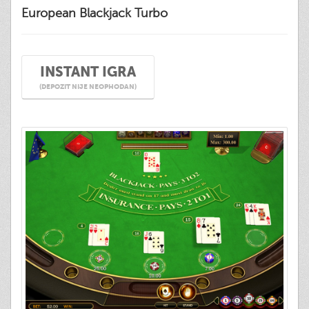
European Blackjack Turbo
INSTANT IGRA
(DEPOZIT NIJE NEOPHODAN)